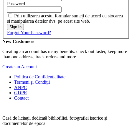
Password
Prin utilizarea acestui formular sunteți de acord cu stocarea
și manipularea datelor dvs. pe acest site web.
Sign In
Forgot Your Password?
New Customers
Creating an account has many benefits: check out faster, keep more
than one address, track orders and more.
Create an Account
Politica de Confidenţ
ialitate
Termeni şi Condiţii
ANPC
GDPR
Contact
Casă de licitaţii dedicată bibliofiliei, fotografiei istorice şi
documentelor de epocă.