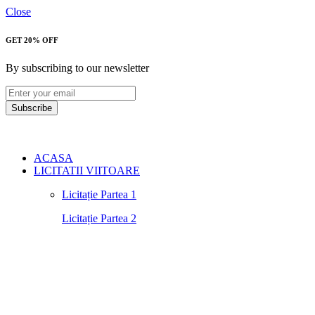
Close
GET 20% OFF
By subscribing to our newsletter
Subscribe
ACASA
LICITATII VIITOARE
Licitație Partea 1
Licitație Partea 2