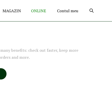
MAGAZIN
ONLINE
Contul meu
many benefits: check out faster, keep more
orders and more.