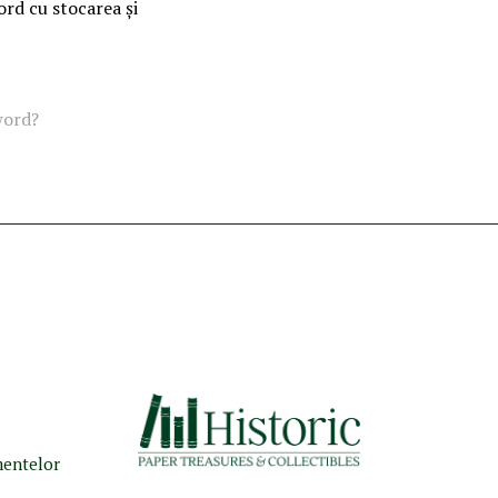
ord cu stocarea și
word?
umentelor