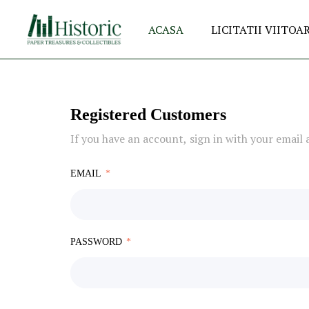
ACASA
LICITATII VIITOA
Registered Customers
If you have an account, sign in with your email 
EMAIL
PASSWORD