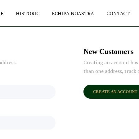
RE
HISTORIC
ECHIPA NOASTRA
CONTACT
New Customers
address.
Creating an account has 
than one address, track 
CREATE AN ACCOUNT