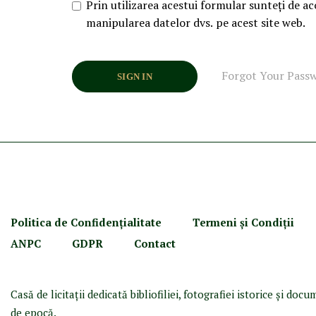
Prin utilizarea acestui formular sunteți de ac
manipularea datelor dvs. pe acest site web.
Forgot Your Pass
SIGN IN
Politica de Confidenţ
ialitate
Termeni şi Condiţii
ANPC
GDPR
Contact
Casă de licitaţii dedicată bibliofiliei, fotografiei istorice şi doc
de epocă.