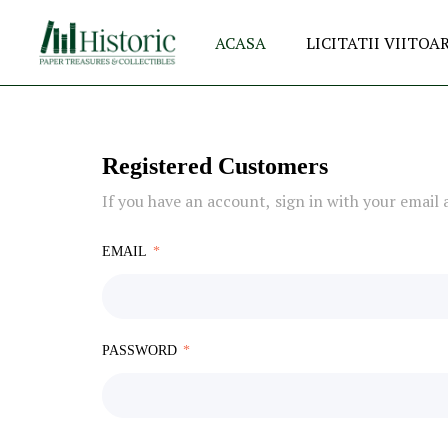
ACASA
LICITATII VIITOA
Registered Customers
If you have an account, sign in with your email 
EMAIL
PASSWORD