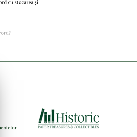
ord cu stocarea și
word?
umentelor