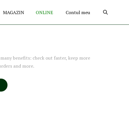
MAGAZIN
ONLINE
Contul meu
many benefits: check out faster, keep more
orders and more.