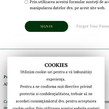
Prin utilizarea acestui formular sunteți de ac
manipularea datelor dvs. pe acest site web.
Forgot Your Pass
SIGN IN
COOKIES
Utilizăm cookie-uri pentru a vă îmbunătăți
Politica de Confidenţ
ialitate
Termeni şi Condiţii
experiența.
ANPC
GDPR
Contact
Pentru a ne conforma noii directive privind
protectia si confidențialitatea, trebuie să ne
acordati consimțământul dvs. pentru acceptarea
Casă de licitaţii dedicată bibliofiliei, fotografiei istorice şi doc
de epocă.
cookie-urilor. Prin utilizarea acestui website sunteți