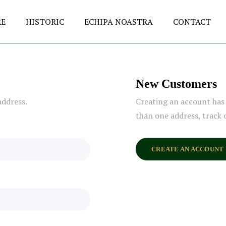
RE
HISTORIC
ECHIPA NOASTRA
CONTACT
New Customers
address.
Creating an account has 
than one address, track 
CREATE AN ACCOUNT