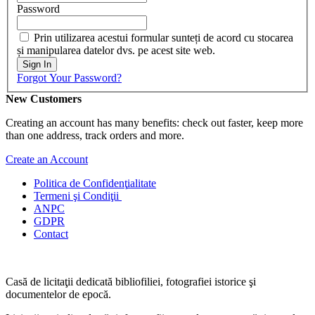
Password
Prin utilizarea acestui formular sunteți de acord cu stocarea
și manipularea datelor dvs. pe acest site web.
Sign In
Forgot Your Password?
New Customers
Creating an account has many benefits: check out faster, keep more
than one address, track orders and more.
Create an Account
Politica de Confidenţ
ialitate
Termeni şi Condiţii
ANPC
GDPR
Contact
Casă de licitaţii dedicată bibliofiliei, fotografiei istorice şi
documentelor de epocă.