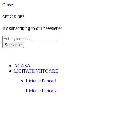
Close
GET 20% OFF
By subscribing to our newsletter
Subscribe
ACASA
LICITATII VIITOARE
Licitație Partea 1
Licitație Partea 2