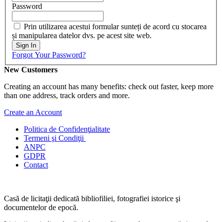
Password
Prin utilizarea acestui formular sunteți de acord cu stocarea
și manipularea datelor dvs. pe acest site web.
Sign In
Forgot Your Password?
New Customers
Creating an account has many benefits: check out faster, keep more
than one address, track orders and more.
Create an Account
Politica de Confidenţ
ialitate
Termeni şi Condiţii
ANPC
GDPR
Contact
Casă de licitaţii dedicată bibliofiliei, fotografiei istorice şi
documentelor de epocă.