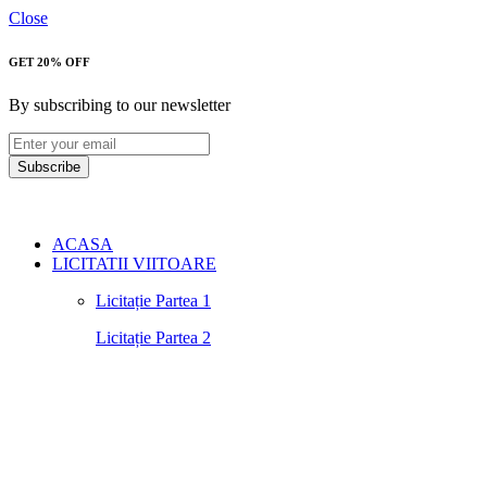
Close
GET 20% OFF
By subscribing to our newsletter
Subscribe
ACASA
LICITATII VIITOARE
Licitație Partea 1
Licitație Partea 2