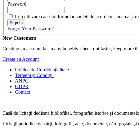
Password
Prin utilizarea acestui formular sunteți de acord cu stocarea și 
Sign In
Forgot Your Password?
New Customers
Creating an account has many benefits: check out faster, keep more th
Create an Account
Politica de Confidenţ
ialitate
Termeni şi Condiţii
ANPC
GDPR
Contact
Casă de licitaţii dedicată bibliofiliei, fotografiei istorice şi documentel
Licitaţii periodice de cărţi, fotografii, acte, documente, cărţi poştale ş