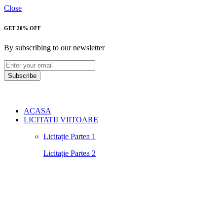
Close
GET 20% OFF
By subscribing to our newsletter
Subscribe
ACASA
LICITATII VIITOARE
Licitație Partea 1
Licitație Partea 2