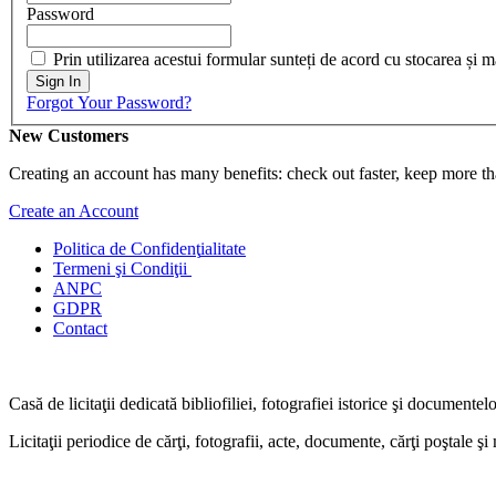
Password
Prin utilizarea acestui formular sunteți de acord cu stocarea și 
Sign In
Forgot Your Password?
New Customers
Creating an account has many benefits: check out faster, keep more th
Create an Account
Politica de Confidenţ
ialitate
Termeni şi Condiţii
ANPC
GDPR
Contact
Casă de licitaţii dedicată bibliofiliei, fotografiei istorice şi documentel
Licitaţii periodice de cărţi, fotografii, acte, documente, cărţi poştale ş