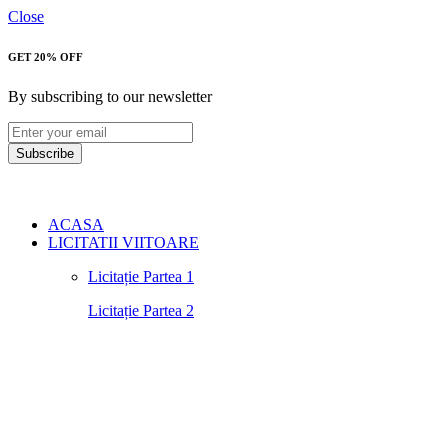
Close
GET 20% OFF
By subscribing to our newsletter
Subscribe
ACASA
LICITATII VIITOARE
Licitație Partea 1
Licitație Partea 2