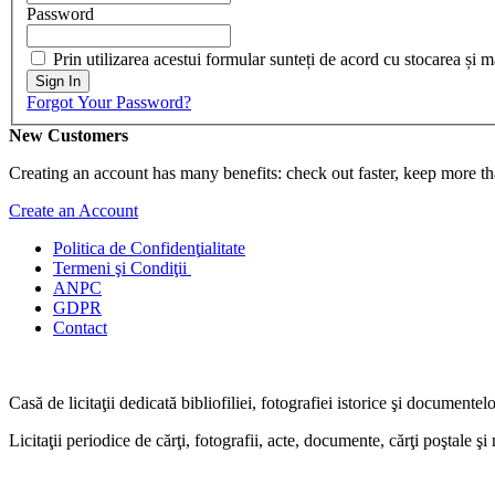
Password
Prin utilizarea acestui formular sunteți de acord cu stocarea și 
Sign In
Forgot Your Password?
New Customers
Creating an account has many benefits: check out faster, keep more th
Create an Account
Politica de Confidenţ
ialitate
Termeni şi Condiţii
ANPC
GDPR
Contact
Casă de licitaţii dedicată bibliofiliei, fotografiei istorice şi documentel
Licitaţii periodice de cărţi, fotografii, acte, documente, cărţi poştale ş