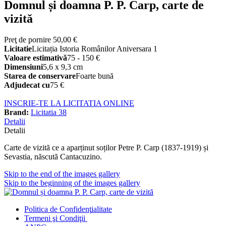
Domnul și doamna P. P. Carp, carte de
vizită
Preţ de pornire
50,00 €
Licitatie
Licitația Istoria Românilor Aniversara 1
Valoare estimativă
75 - 150 €
Dimensiuni
5,6 x 9,3 cm
Starea de conservare
Foarte bună
Adjudecat cu
75 €
INSCRIE-TE LA LICITATIA ONLINE
Brand:
Licitatia 38
Detalii
Detalii
Carte de vizită ce a aparținut soților Petre P. Carp (1837-1919) și
Sevastia, născută Cantacuzino.
Skip to the end of the images gallery
Skip to the beginning of the images gallery
Politica de Confidenţ
ialitate
Termeni şi Condiţii