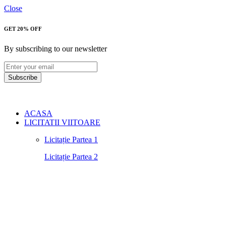
Close
GET 20% OFF
By subscribing to our newsletter
Subscribe
ACASA
LICITATII VIITOARE
Licitație Partea 1
Licitație Partea 2