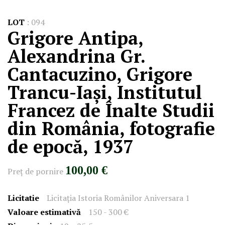
LOT
:
094
Grigore Antipa,
Alexandrina Gr.
Cantacuzino, Grigore
Trancu-Iași, Institutul
Francez de Înalte Studii
din România, fotografie
de epocă, 1937
100,00 €
Preţ de pornire
Licitatie
Licitația Istoria Românilor Aniversara 1
Valoare estimativă
150 - 300 €