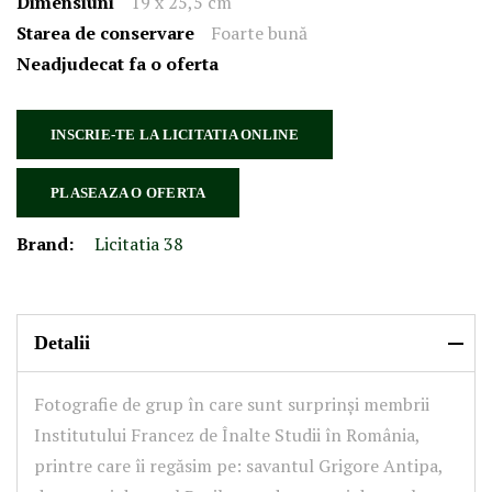
Dimensiuni
19 x 25,5 cm
Starea de conservare
Foarte bună
Neadjudecat fa o oferta
INSCRIE-TE LA LICITATIA ONLINE
PLASEAZA O OFERTA
Brand:
Licitatia 38
Detalii
Fotografie de grup în care sunt surprinși membrii
Institutului Francez de Înalte Studii în România,
printre care îi regăsim pe: savantul Grigore Antipa,