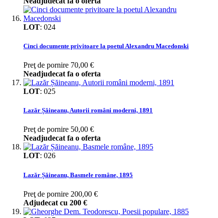
Neadjudecat fa o oferta
LOT
:
024
Cinci documente privitoare la poetul Alexandru Macedonski
Preţ de pornire
70,00 €
Neadjudecat fa o oferta
LOT
:
025
Lazăr Șăineanu, Autorii români moderni, 1891
Preţ de pornire
50,00 €
Neadjudecat fa o oferta
LOT
:
026
Lazăr Șăineanu, Basmele române, 1895
Preţ de pornire
200,00 €
Adjudecat cu
200 €