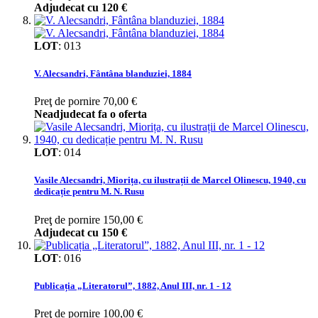
Adjudecat cu
120 €
LOT
:
013
V. Alecsandri, Fântâna blanduziei, 1884
Preţ de pornire
70,00 €
Neadjudecat fa o oferta
LOT
:
014
Vasile Alecsandri, Miorița, cu ilustrații de Marcel Olinescu, 1940, cu
dedicație pentru M. N. Rusu
Preţ de pornire
150,00 €
Adjudecat cu
150 €
LOT
:
016
Publicația „Literatorul”, 1882, Anul III, nr. 1 - 12
Preţ de pornire
100,00 €