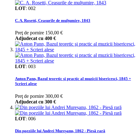
LOT
:
002
C. A. Rosetti, Ceasurile de mulțumire, 1843
Preţ de pornire
150,00 €
Adjudecat cu
400 €
LOT
:
003
Anton Pann, Bazul teoretic şi practic al muzicii bisericesci, 1845 +
Scrieri alese
Preţ de pornire
300,00 €
Adjudecat cu
300 €
LOT
:
006
Din poeziile lui Andrei Mureșanu, 1862 - Piesă rară