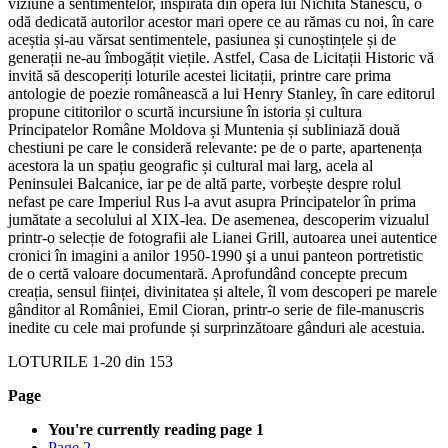
viziune a sentimentelor, inspirată din opera lui Nichita Stănescu, o
odă dedicată autorilor acestor mari opere ce au rămas cu noi, în care
aceștia și-au vărsat sentimentele, pasiunea și cunoștințele și de
generații ne-au îmbogățit viețile. Astfel, Casa de Licitații Historic vă
invită să descoperiți loturile acestei licitații, printre care prima
antologie de poezie românească a lui Henry Stanley, în care editorul
propune cititorilor o scurtă incursiune în istoria și cultura
Principatelor Române Moldova și Muntenia și subliniază două
chestiuni pe care le consideră relevante: pe de o parte, apartenența
acestora la un spațiu geografic și cultural mai larg, acela al
Peninsulei Balcanice, iar pe de altă parte, vorbește despre rolul
nefast pe care Imperiul Rus l-a avut asupra Principatelor în prima
jumătate a secolului al XIX-lea. De asemenea, descoperim vizualul
printr-o selecție de fotografii ale Lianei Grill, autoarea unei autentice
cronici în imagini a anilor 1950-1990 şi a unui panteon portretistic
de o certă valoare documentară. Aprofundând concepte precum
creația, sensul ființei, divinitatea și altele, îl vom descoperi pe marele
gânditor al României, Emil Cioran, printr-o serie de file-manuscris
inedite cu cele mai profunde și surprinzătoare gânduri ale acestuia.
LOTURILE
1
-
20
din
153
Page
You're currently reading page
1
Page
2