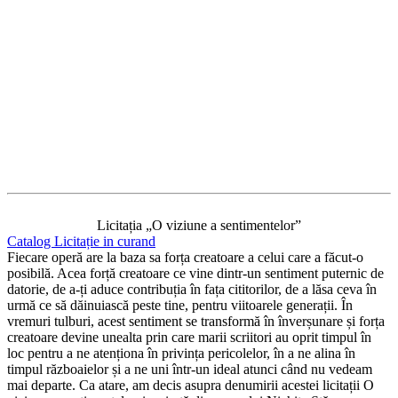
Licitația „O viziune a sentimentelor”
Catalog Licitație in curand
Fiecare operă are la baza sa forța creatoare a celui care a făcut-o
posibilă. Acea forță creatoare ce vine dintr-un sentiment puternic de
datorie, de a-ți aduce contribuția în fața cititorilor, de a lăsa ceva în
urmă ce să dăinuiască peste tine, pentru viitoarele generații. În
vremuri tulburi, acest sentiment se transformă în înverșunare și forța
creatoare devine unealta prin care marii scriitori au oprit timpul în
loc pentru a ne atenționa în privința pericolelor, în a ne alina în
timpul războaielor și a ne uni într-un ideal atunci când nu vedeam
mai departe. Ca atare, am decis asupra denumirii acestei licitații O