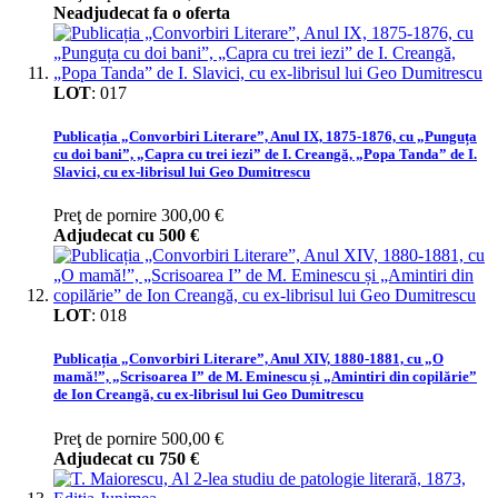
Neadjudecat fa o oferta
LOT
:
017
Publicația „Convorbiri Literare”, Anul IX, 1875-1876, cu „Punguța
cu doi bani”, „Capra cu trei iezi” de I. Creangă, „Popa Tanda” de I.
Slavici, cu ex-librisul lui Geo Dumitrescu
Preţ de pornire
300,00 €
Adjudecat cu
500 €
LOT
:
018
Publicația „Convorbiri Literare”, Anul XIV, 1880-1881, cu „O
mamă!”, „Scrisoarea I” de M. Eminescu și „Amintiri din copilărie”
de Ion Creangă, cu ex-librisul lui Geo Dumitrescu
Preţ de pornire
500,00 €
Adjudecat cu
750 €