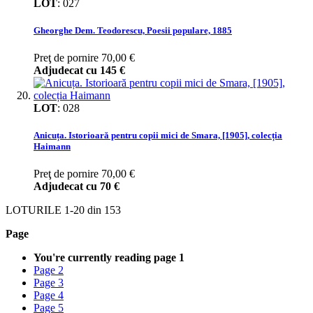
LOT
:
027
Gheorghe Dem. Teodorescu, Poesii populare, 1885
Preţ de pornire
70,00 €
Adjudecat cu
145 €
LOT
:
028
Anicuța. Istorioară pentru copii mici de Smara, [1905], colecția
Haimann
Preţ de pornire
70,00 €
Adjudecat cu
70 €
LOTURILE
1
-
20
din
153
Page
You're currently reading page
1
Page
2
Page
3
Page
4
Page
5