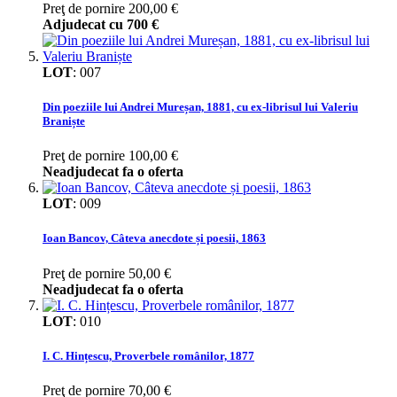
Preţ de pornire
200,00 €
Adjudecat cu
700 €
LOT
:
007
Din poeziile lui Andrei Mureșan, 1881, cu ex-librisul lui Valeriu
Braniște
Preţ de pornire
100,00 €
Neadjudecat fa o oferta
LOT
:
009
Ioan Bancov, Câteva anecdote și poesii, 1863
Preţ de pornire
50,00 €
Neadjudecat fa o oferta
LOT
:
010
I. C. Hințescu, Proverbele românilor, 1877
Preţ de pornire
70,00 €