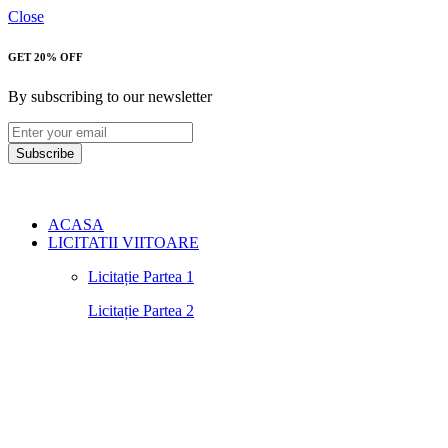
Close
GET 20% OFF
By subscribing to our newsletter
Subscribe
ACASA
LICITATII VIITOARE
Licitație Partea 1
Licitație Partea 2