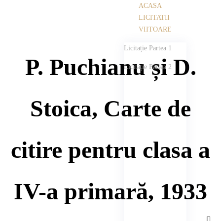
ACASA
LICITATII
VIITOARE
Licitație Partea 1
P. Puchianu și D.
Licitație Partea 2
Stoica, Carte de
citire pentru clasa a
IV-a primară, 1933