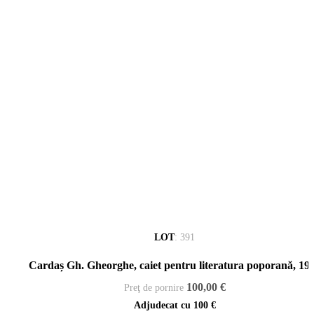
LOT
:
391
Cardaș Gh. Gheorghe, caiet pentru literatura poporană, 19
100,00 €
Preţ de pornire
Adjudecat cu
100 €