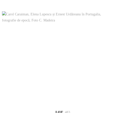
LOT
:
483