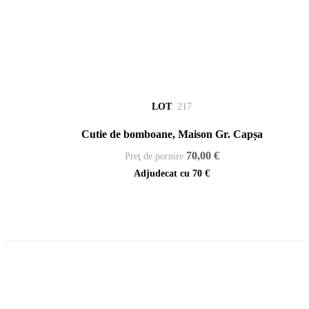
LOT
:
217
Cutie de bomboane, Maison Gr. Capșa
70,00 €
Preţ de pornire
Adjudecat cu
70 €