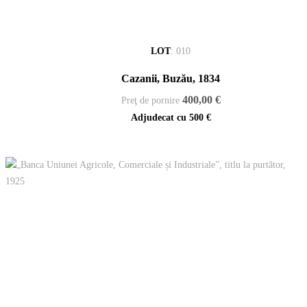
LOT
:
010
Cazanii, Buzău, 1834
400,00 €
Preţ de pornire
Adjudecat cu
500 €