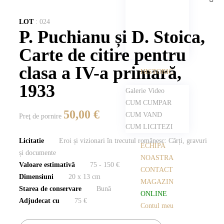
LOT
:
024
P. Puchianu și D. Stoica,
Carte de citire pentru
clasa a IV-a primară,
HISTORIC
1933
Galerie Video
CUM CUMPAR
50,00 €
CUM VAND
Preţ de pornire
CUM LICITEZI
Licitatie
Eroi și vizionari în trecutul românesc: Cărți, gravuri
ECHIPA
și documente
NOASTRA
Valoare estimativă
75 - 150 €
CONTACT
Dimensiuni
20 x 13 cm
MAGAZIN
Starea de conservare
Bună
ONLINE
Adjudecat cu
75 €
Contul meu