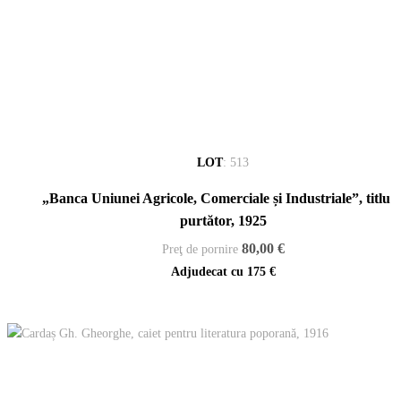
LOT
:
513
„Banca Uniunei Agricole, Comerciale și Industriale”, titlu l
purtător, 1925
80,00 €
Preţ de pornire
Adjudecat cu
175 €