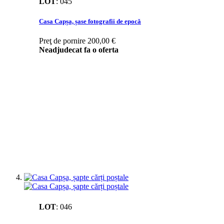
LOT
:
045
Casa Capșa, șase fotografii de epocă
Preţ de pornire
200,00 €
Neadjudecat fa o oferta
LOT
:
046