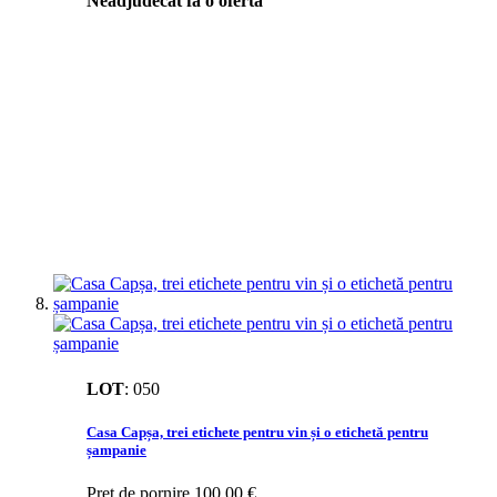
Neadjudecat fa o oferta
LOT
:
050
Casa Capșa, trei etichete pentru vin și o etichetă pentru
șampanie
Preţ de pornire
100,00 €