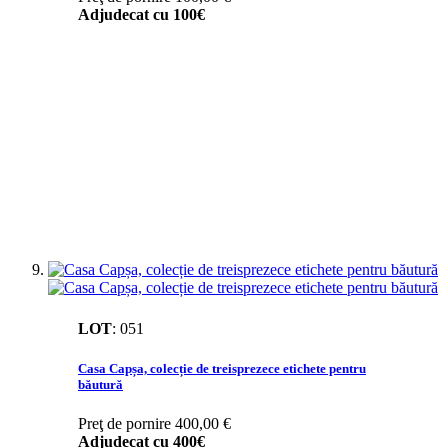
Adjudecat cu
100€
LOT
:
051
Casa Capșa, colecție de treisprezece etichete pentru
băutură
Preţ de pornire
400,00 €
Adjudecat cu
400€