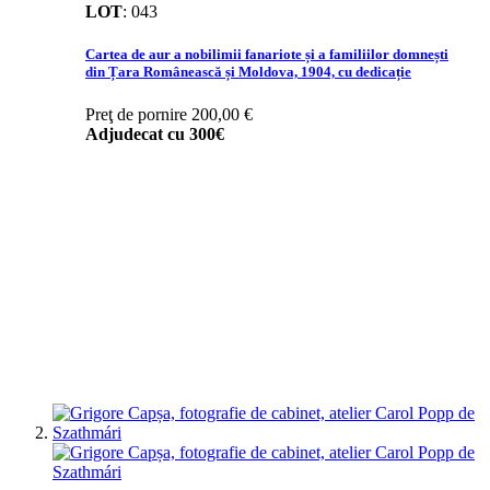
LOT
:
043
Cartea de aur a nobilimii fanariote și a familiilor domnești
din Țara Românească și Moldova, 1904, cu dedicație
Preţ de pornire
200,00 €
Adjudecat cu
300€