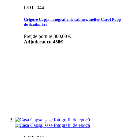
LOT
:
044
Grigore Capșa, fotografie de cabinet, atelier Carol Popp
de Szathmári
Preţ de pornire
300,00 €
Adjudecat cu
450€