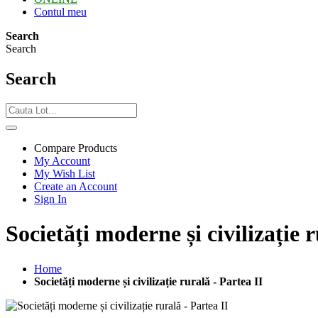
Contul meu
Search
Search
Search
Compare Products
My Account
My Wish List
Create an Account
Sign In
Societăți moderne și civilizație r
Home
Societăți moderne și civilizație rurală - Partea II