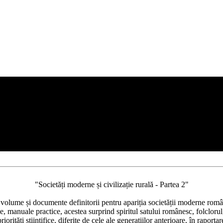
"Societăți moderne și civilizație rurală - Partea 2"
de volume și documente definitorii pentru apariția societății moderne româ
 manuale practice, acestea surprind spiritul satului românesc, folclorul,
orități științifice, diferite de cele ale generațiilor anterioare, în raporta