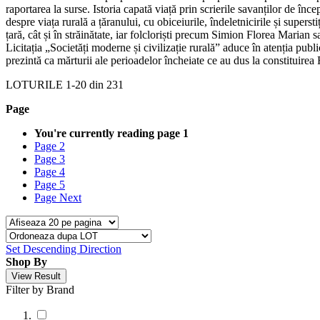
raportarea la surse. Istoria capată viață prin scrierile savanților de înc
despre viața rurală a țăranului, cu obiceiurile, îndeletnicirile și supers
țară, cât și în străinătate, iar folcloriști precum Simion Florea Marian
Licitația „Societăți moderne și civilizație rurală” aduce în atenția publ
prezintă ca mărturii ale perioadelor încheiate ce au dus la constituirea
LOTURILE
1
-
20
din
231
Page
You're currently reading page
1
Page
2
Page
3
Page
4
Page
5
Page
Next
Set Descending Direction
Shop By
View Result
Filter by Brand