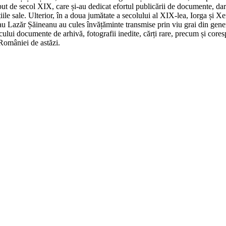
eput de secol XIX, care și-au dedicat efortul publicării de documente, dar 
tițiile sale. Ulterior, în a doua jumătate a secolului al XIX-lea, Iorga și 
 sau Lazăr Șăineanu au cules învățăminte transmise prin viu grai din gener
icului documente de arhivă, fotografii inedite, cărți rare, precum și cores
 României de astăzi.