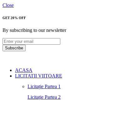
Close
GET 20% OFF
By subscribing to our newsletter
Subscribe
ACASA
LICITATII VIITOARE
Licitație Partea 1
Licitație Partea 2