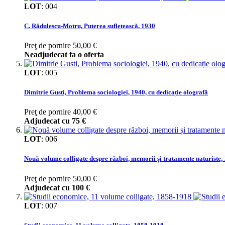
LOT
:
004
C. Rădulescu-Motru, Puterea sufletească, 1930
Preţ de pornire
50,00 €
Neadjudecat fa o oferta
LOT
:
005
Dimitrie Gusti, Problema sociologiei, 1940, cu dedicație olografă
Preţ de pornire
40,00 €
Adjudecat cu
75 €
LOT
:
006
Nouă volume colligate despre război, memorii și tratamente naturiste
Preţ de pornire
50,00 €
Adjudecat cu
100 €
LOT
:
007