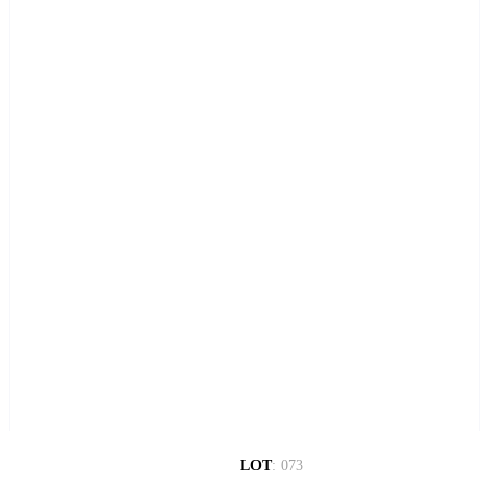
LOT
:
073