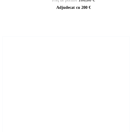
Preţ de pornire
Adjudecat cu
200 €