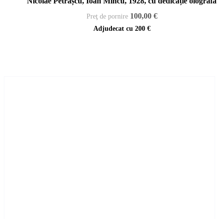
Nicolae Petrașcu, Ioan Mincu, 1928, cu dedicație olografă
100,00 €
Preţ de pornire
Adjudecat cu
200 €