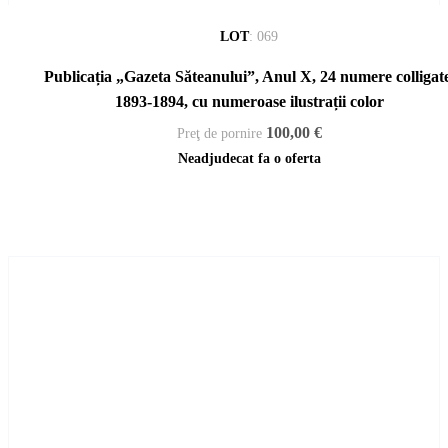
LOT
:
069
Publicația „Gazeta Săteanului”, Anul X, 24 numere colligate
1893-1894, cu numeroase ilustrații color
100,00 €
Preţ de pornire
Neadjudecat fa o oferta