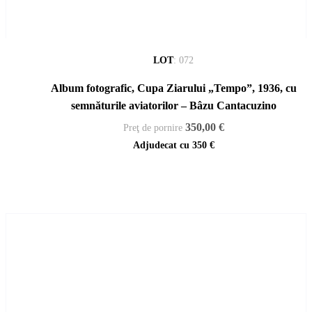
LOT
:
072
Album fotografic, Cupa Ziarului „Tempo”, 1936, cu
semnăturile aviatorilor – Bâzu Cantacuzino
350,00 €
Preţ de pornire
Adjudecat cu
350 €