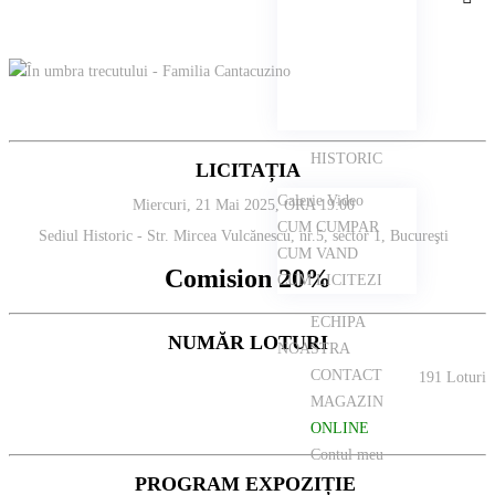
HISTORIC
LICITAȚIA
Galerie Video
Miercuri, 21 Mai 2025, ORA 19:00
CUM CUMPAR
Sediul Historic - Str. Mircea Vulcănescu, nr.5, sector 1, Bucureşti
CUM VAND
Comision 20%
CUM LICITEZI
ECHIPA
NUMĂR LOTURI
NOASTRA
CONTACT
191 Loturi
MAGAZIN
ONLINE
Contul meu
PROGRAM EXPOZIȚIE