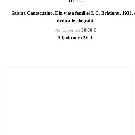
LOT
:
076
Sabina Cantacuzino, Din viața familiei I. C. Brătianu, 1933, 
dedicație olografă
50,00 €
Preţ de pornire
Adjudecat cu
250 €