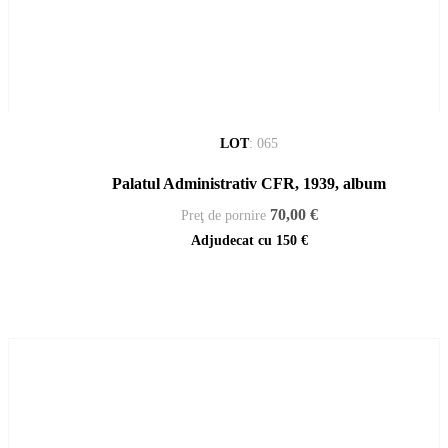
LOT
:
065
Palatul Administrativ CFR, 1939, album
70,00 €
Preţ de pornire
Adjudecat cu
150 €