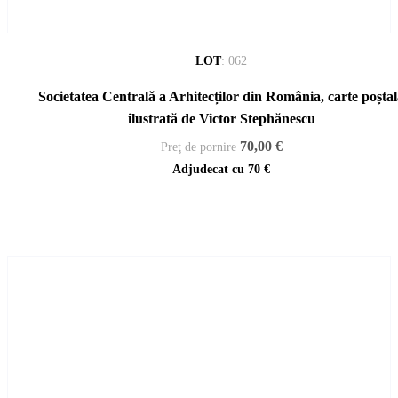
LOT
:
062
Societatea Centrală a Arhitecților din România, carte poșta
ilustrată de Victor Stephănescu
70,00 €
Preţ de pornire
Adjudecat cu
70 €