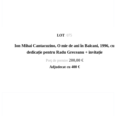
LOT
:
075
Ion Mihai Cantacuzino, O mie de ani în Balcani, 1996, cu
dedicație pentru Radu Greceanu + invitație
200,00 €
Preţ de pornire
Adjudecat cu
400 €