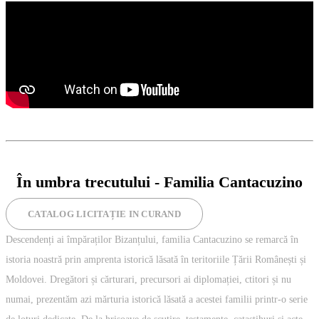
⁠⁠În umbra trecutului - Familia Cantacuzino
CATALOG LICITAȚIE IN CURAND
Descendenți ai împăraților Bizanțului, familia Cantacuzino se remarcă în
istoria noastră prin amprenta istorică lăsată în teritoriile Țării Românești și
Moldovei. Dregători și cărturari, precursori ai diplomației, ctitori și nu
numai, prezentăm azi mărturia istorică lăsată a acestei familii printr-o serie