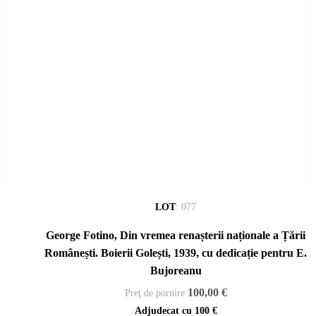
LOT
:
077
George Fotino, Din vremea renașterii naționale a Țării
Românești. Boierii Golești, 1939, cu dedicație pentru E.
Bujoreanu
100,00 €
Preţ de pornire
Adjudecat cu
100 €