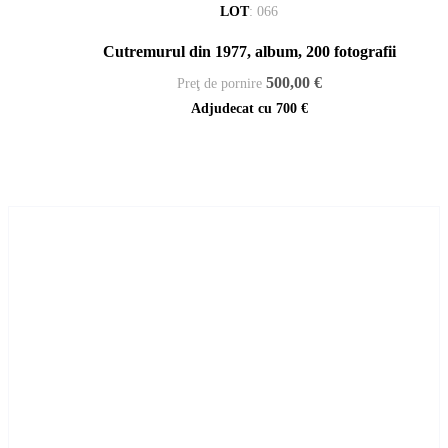
LOT
:
066
Cutremurul din 1977, album, 200 fotografii
500,00 €
Preţ de pornire
Adjudecat cu
700 €