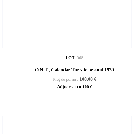
LOT
:
068
O.N.T., Calendar Turistic pe anul 1939
100,00 €
Preţ de pornire
Adjudecat cu
100 €