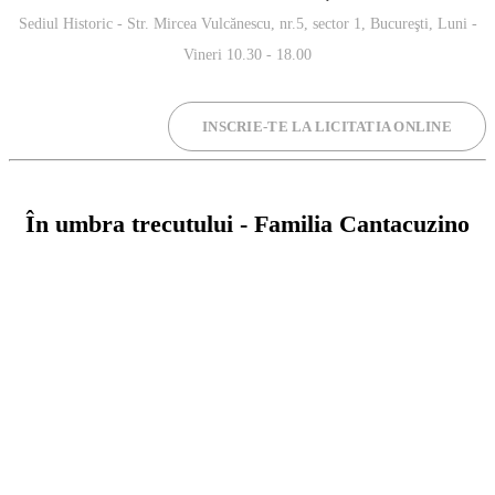
Sediul Historic - Str. Mircea Vulcănescu, nr.5, sector 1, Bucureşti, Luni -
Vineri 10.30 - 18.00
INSCRIE-TE LA LICITATIA ONLINE
⁠În umbra trecutului - Familia Cantacuzino