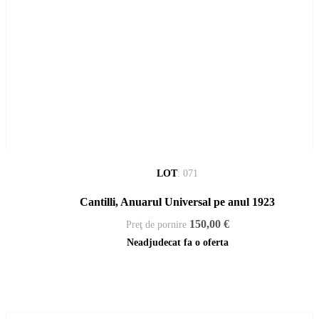
LOT
:
071
Cantilli, Anuarul Universal pe anul 1923
150,00 €
Preţ de pornire
Neadjudecat fa o oferta