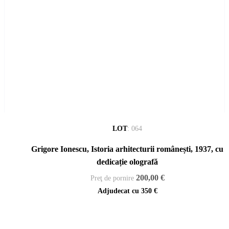
LOT
:
064
Grigore Ionescu, Istoria arhitecturii românești, 1937, cu
dedicație olografă
200,00 €
Preţ de pornire
Adjudecat cu
350 €