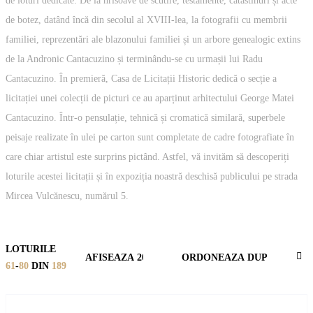
de loturi dedicate. De la hrisoave de scutire, testamente, catastihuri și acte
de botez, datând încă din secolul al XVIII-lea, la fotografii cu membrii
familiei, reprezentări ale blazonului familiei și un arbore genealogic extins
de la Andronic Cantacuzino și terminându-se cu urmașii lui Radu
Cantacuzino. În premieră, Casa de Licitații Historic dedică o secție a
licitației unei colecții de picturi ce au aparținut arhitectului George Matei
Cantacuzino. Într-o pensulație, tehnică și cromatică similară, superbele
peisaje realizate în ulei pe carton sunt completate de cadre fotografiate în
care chiar artistul este surprins pictând. Astfel, vă invităm să descoperiți
loturile acestei licitații și în expoziția noastră deschisă publicului pe strada
Mircea Vulcănescu, numărul 5.
LOTURILE
Se
61
-
80
DIN
189
De
Di