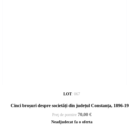
LOT
:
067
Cinci broșuri despre societăți din județul Constanța, 1896-1
70,00 €
Preţ de pornire
Neadjudecat fa o oferta