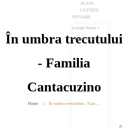
ACASA
LICITATII
VIITOARE
Licitație Partea 1
În umbra trecutului
Licitație Partea 2
- Familia
Cantacuzino
Home
În umbra trecutului - Familia Cantacuzino