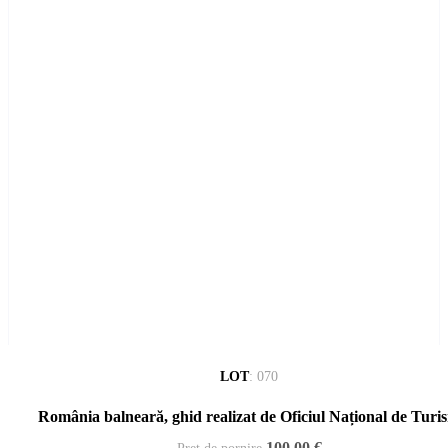
LOT
:
070
România balneară, ghid realizat de Oficiul Național de Turi
100,00 €