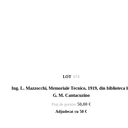
LOT
:
074
Ing. L. Mazzocchi, Memoriale Tecnico, 1919, din biblioteca l
G. M. Cantacuzino
50,00 €
Preţ de pornire
Adjudecat cu
50 €