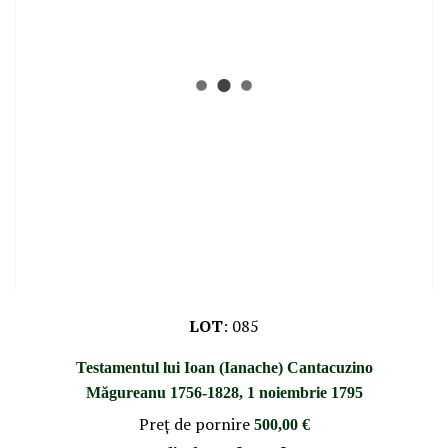
LOT
:
085
Testamentul lui Ioan (Ianache) Cantacuzino
Măgureanu 1756-1828, 1 noiembrie 1795
Preţ de pornire
500,00 €