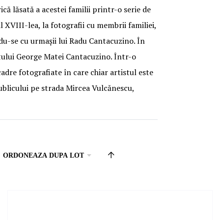
că lăsată a acestei familii printr-o serie de
l XVIII-lea, la fotografii cu membrii familiei,
du-se cu urmașii lui Radu Cantacuzino. În
tectului George Matei Cantacuzino. Într-o
adre fotografiate în care chiar artistul este
 publicului pe strada Mircea Vulcănescu,
Set
Descending
Direction