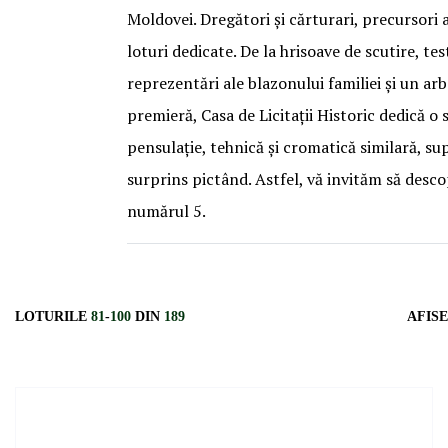
Moldovei. Dregători și cărturari, precursori a
loturi dedicate. De la hrisoave de scutire, te
reprezentări ale blazonului familiei și un a
premieră, Casa de Licitații Historic dedică o 
pensulație, tehnică și cromatică similară, su
surprins pictând. Astfel, vă invităm să descop
numărul 5.
LOTURILE
81
-
100
DIN
189