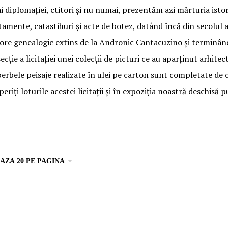
i diplomației, ctitori și nu numai, prezentăm azi mărturia istori
stamente, catastihuri și acte de botez, datând încă din secolul a
rbore genealogic extins de la Andronic Cantacuzino și terminân
secție a licitației unei colecții de picturi ce au aparținut arhi
perbele peisaje realizate în ulei pe carton sunt completate de c
eriți loturile acestei licitații și în expoziția noastră deschisă