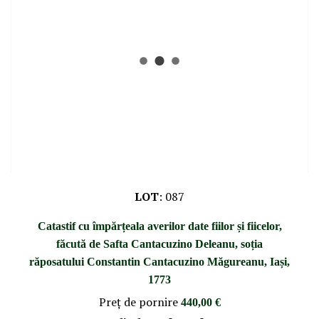
LOT
:
087
Catastif cu împărțeala averilor date fiilor și fiicelor,
făcută de Safta Cantacuzino Deleanu, soția
răposatului Constantin Cantacuzino Măgureanu, Iași,
1773
Preţ de pornire
440,00 €