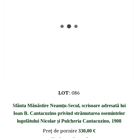
LOT
:
086
Sfânta Mănăstire Neamțu-Secul, scrisoare adresată lui
Ioan B. Cantacuzino privind strămutarea osemintelor
logofătului Nicolae și Pulcheria Cantacuzino, 1908
Preţ de pornire
330,00 €