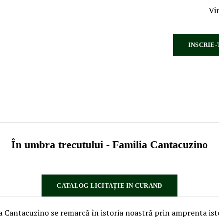
Vi
INSCRIE-
⁠⁠În umbra trecutului - Familia Cantacuzino
CATALOG LICITAȚIE IN CURAND
a Cantacuzino se remarcă în istoria noastră prin amprenta istor