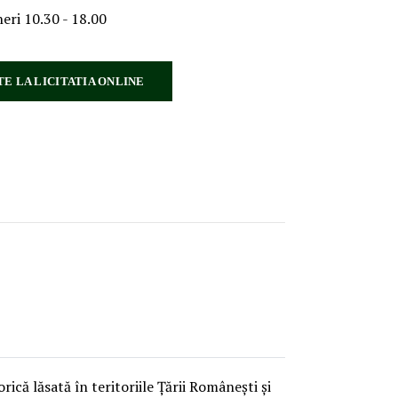
neri 10.30 - 18.00
TE LA LICITATIA ONLINE
ică lăsată în teritoriile Țării Românești și