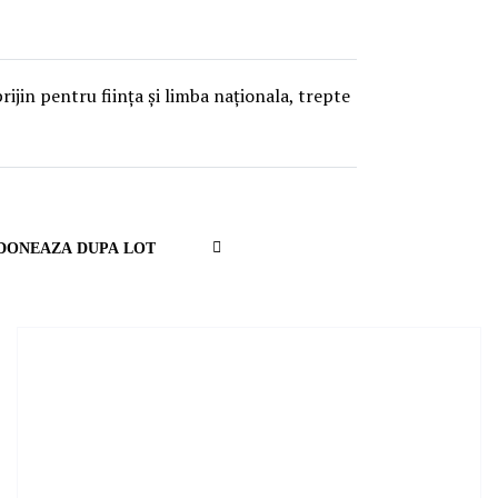
rijin pentru ființa și limba naționala, trepte
Set
Descending
Direction