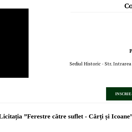
C
NUMĂR 
PROGRAM E
Sediul Historic - Str. Intrarea
INSCRIE
Licitația ”Ferestre către suflet - Cărți și Icoane