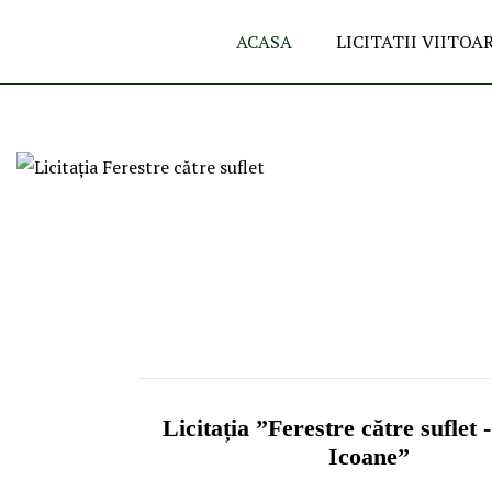
ACASA
LICITATII VIITOA
Licitația ”Ferestre către suflet -
Icoane”