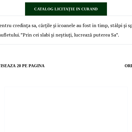
CATALOG LICITAȚIE IN CURAND
tru credința sa, cărțile și icoanele au fost in timp, stâlpi și sp
fletului. ”Prin cei slabi și neștiuți, lucrează puterea Sa”.