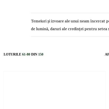
Temeiuri și izvoare ale unui neam încercat pen
de lumină, daruri ale credinței pentru setea su
LOTURILE
61
-
80
DIN
150